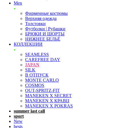
Men
Фирменные костюмы
Верхняя одежда
Толстовки
Футболки | Рубашки
БРЮКИ И ШОРТЫ
НИЖНЕЕ БЕЛЬЁ
КОЛЛЕКЦИИ
SEAMLESS
CAREFREE DAY
JAPAN
SILK
В ОТПУСК
MONTE CARLO
COSMOS
OUT-SPRITZ-FIT
MANEKEN X SECRET
MANEKEN X КРАВЦ
MANEKEN X POKRAS
summer last call
sport
New
bests