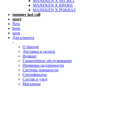
MANEKEN X SECRET
MANEKEN X КРАВЦ
MANEKEN X POKRAS
summer last call
sport
New
bests
soon
Для клиента
О бренде
Доставка и оплата
Возврат
Гарантийное обслуживание
Проверка подлинности
Система лояльности
Сертификаты
Состав и уход
Магазины