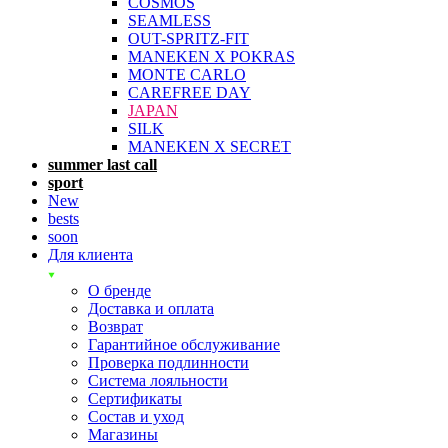
COSMOS
SEAMLESS
OUT-SPRITZ-FIT
MANEKEN X POKRAS
MONTE CARLO
CAREFREE DAY
JAPAN
SILK
MANEKEN X SECRET
summer last call
sport
New
bests
soon
Для клиента
О бренде
Доставка и оплата
Возврат
Гарантийное обслуживание
Проверка подлинности
Система лояльности
Сертификаты
Состав и уход
Магазины