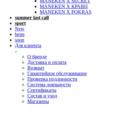
MANEKEN X SECRET
MANEKEN X КРАВЦ
MANEKEN X POKRAS
summer last call
sport
New
bests
soon
Для клиента
О бренде
Доставка и оплата
Возврат
Гарантийное обслуживание
Проверка подлинности
Система лояльности
Сертификаты
Состав и уход
Магазины