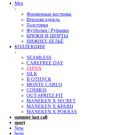
Men
Фирменные костюмы
Верхняя одежда
Толстовки
Футболки | Рубашки
БРЮКИ И ШОРТЫ
НИЖНЕЕ БЕЛЬЁ
КОЛЛЕКЦИИ
SEAMLESS
CAREFREE DAY
JAPAN
SILK
В ОТПУСК
MONTE CARLO
COSMOS
OUT-SPRITZ-FIT
MANEKEN X SECRET
MANEKEN X КРАВЦ
MANEKEN X POKRAS
summer last call
sport
New
bests