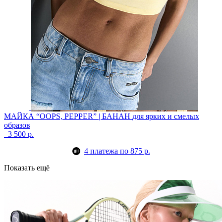
МАЙКА “OOPS, PEPPER” | БАНАН
для ярких и смелых
образов
3 500 р.
4 платежа по 875 р.
Показать ещё