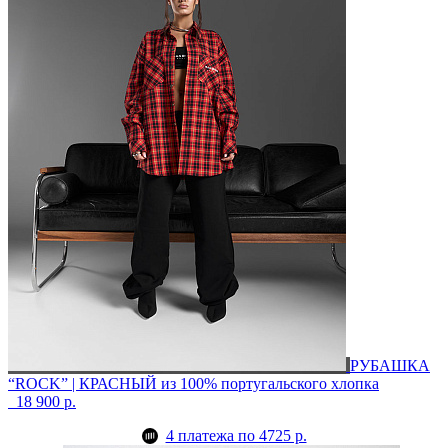
РУБАШКА
“ROCK” | КРАСНЫЙ
из 100% португальского хлопка
18 900 р.
4 платежа по 4725 р.