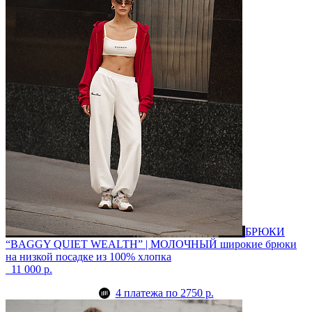
БРЮКИ
“BAGGY QUIET WEALTH” | МОЛОЧНЫЙ
широкие брюки
на низкой посадке из 100% хлопка
11 000 р.
4 платежа по 2750 р.