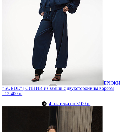
БРЮКИ
“SUEDE” | СИНИЙ
из замши с двухсторонним ворсом
12 400 р.
4 платежа по 3100 р.