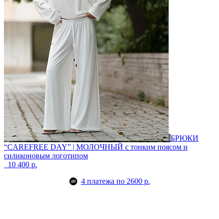
БРЮКИ
“CAREFREE DAY” | МОЛОЧНЫЙ
с тонким поясом и
силиконовым логотипом
10 400 р.
4 платежа по 2600 р.