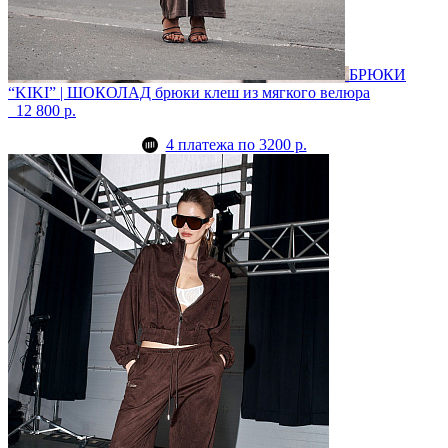
БРЮКИ
“KIKI” | ШОКОЛАД
брюки клеш из мягкого велюра
12 800 р.
4 платежа по 3200 р.