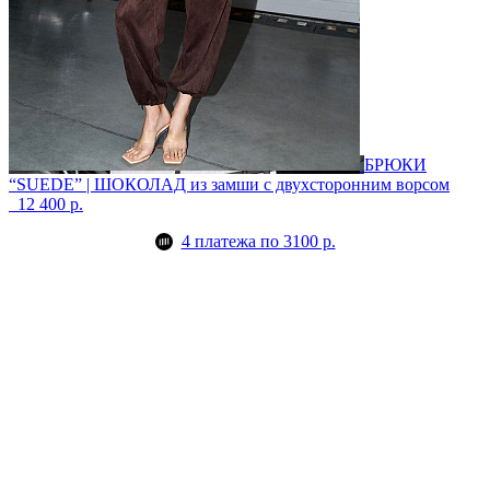
БРЮКИ
“SUEDE” | ШОКОЛАД
из замши с двухсторонним ворсом
12 400 р.
4 платежа по 3100 р.