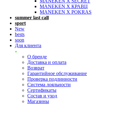
MANEKEN X SECRET
MANEKEN X КРАВЦ
MANEKEN X POKRAS
summer last call
sport
New
bests
soon
Для клиента
О бренде
Доставка и оплата
Возврат
Гарантийное обслуживание
Проверка подлинности
Система лояльности
Сертификаты
Состав и уход
Магазины