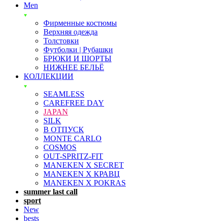
Men
Фирменные костюмы
Верхняя одежда
Толстовки
Футболки | Рубашки
БРЮКИ И ШОРТЫ
НИЖНЕЕ БЕЛЬЁ
КОЛЛЕКЦИИ
SEAMLESS
CAREFREE DAY
JAPAN
SILK
В ОТПУСК
MONTE CARLO
COSMOS
OUT-SPRITZ-FIT
MANEKEN X SECRET
MANEKEN X КРАВЦ
MANEKEN X POKRAS
summer last call
sport
New
bests