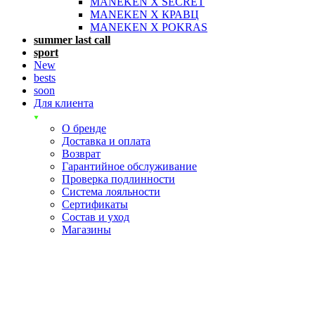
MANEKEN X SECRET
MANEKEN X КРАВЦ
MANEKEN X POKRAS
summer last call
sport
New
bests
soon
Для клиента
О бренде
Доставка и оплата
Возврат
Гарантийное обслуживание
Проверка подлинности
Система лояльности
Сертификаты
Состав и уход
Магазины