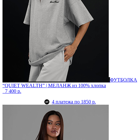
ФУТБОЛКА
“QUIET WEALTH” | МЕЛАНЖ
из 100% хлопка
7 400 р.
4 платежа по 1850 р.