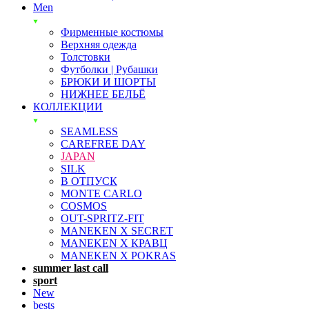
Men
Фирменные костюмы
Верхняя одежда
Толстовки
Футболки | Рубашки
БРЮКИ И ШОРТЫ
НИЖНЕЕ БЕЛЬЁ
КОЛЛЕКЦИИ
SEAMLESS
CAREFREE DAY
JAPAN
SILK
В ОТПУСК
MONTE CARLO
COSMOS
OUT-SPRITZ-FIT
MANEKEN X SECRET
MANEKEN X КРАВЦ
MANEKEN X POKRAS
summer last call
sport
New
bests