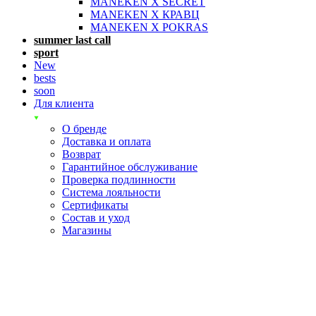
MANEKEN X SECRET
MANEKEN X КРАВЦ
MANEKEN X POKRAS
summer last call
sport
New
bests
soon
Для клиента
О бренде
Доставка и оплата
Возврат
Гарантийное обслуживание
Проверка подлинности
Система лояльности
Сертификаты
Состав и уход
Магазины