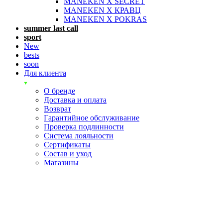
MANEKEN X SECRET
MANEKEN X КРАВЦ
MANEKEN X POKRAS
summer last call
sport
New
bests
soon
Для клиента
О бренде
Доставка и оплата
Возврат
Гарантийное обслуживание
Проверка подлинности
Система лояльности
Сертификаты
Состав и уход
Магазины