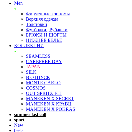
Men
Фирменные костюмы
Верхняя одежда
Толстовки
Футболки | Рубашки
БРЮКИ И ШОРТЫ
НИЖНЕЕ БЕЛЬЁ
КОЛЛЕКЦИИ
SEAMLESS
CAREFREE DAY
JAPAN
SILK
В ОТПУСК
MONTE CARLO
COSMOS
OUT-SPRITZ-FIT
MANEKEN X SECRET
MANEKEN X КРАВЦ
MANEKEN X POKRAS
summer last call
sport
New
bests