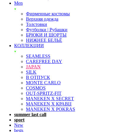
Men
Фирменные костюмы
Верхняя одежда
Толстовки
Футболки | Рубашки
БРЮКИ И ШОРТЫ
НИЖНЕЕ БЕЛЬЁ
КОЛЛЕКЦИИ
SEAMLESS
CAREFREE DAY
JAPAN
SILK
В ОТПУСК
MONTE CARLO
COSMOS
OUT-SPRITZ-FIT
MANEKEN X SECRET
MANEKEN X КРАВЦ
MANEKEN X POKRAS
summer last call
sport
New
bests