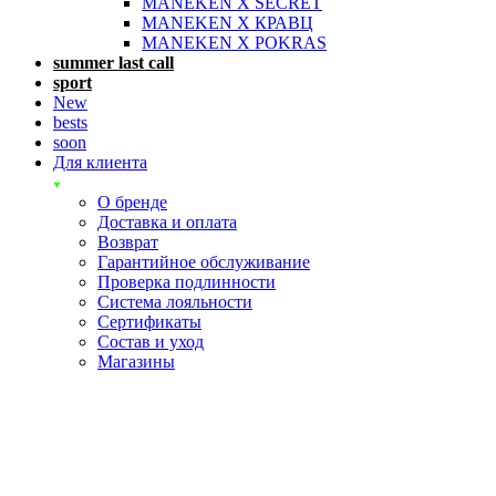
MANEKEN X SECRET
MANEKEN X КРАВЦ
MANEKEN X POKRAS
summer last call
sport
New
bests
soon
Для клиента
О бренде
Доставка и оплата
Возврат
Гарантийное обслуживание
Проверка подлинности
Система лояльности
Сертификаты
Состав и уход
Магазины