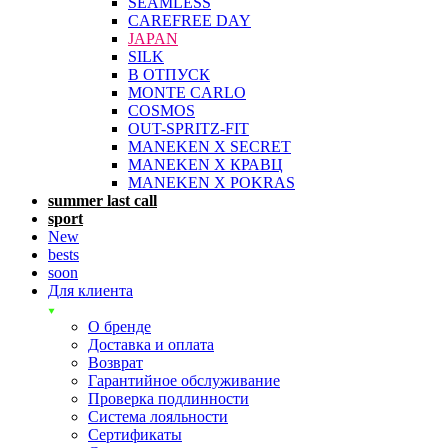
SEAMLESS
CAREFREE DAY
JAPAN
SILK
В ОТПУСК
MONTE CARLO
COSMOS
OUT-SPRITZ-FIT
MANEKEN X SECRET
MANEKEN X КРАВЦ
MANEKEN X POKRAS
summer last call
sport
New
bests
soon
Для клиента
О бренде
Доставка и оплата
Возврат
Гарантийное обслуживание
Проверка подлинности
Система лояльности
Сертификаты