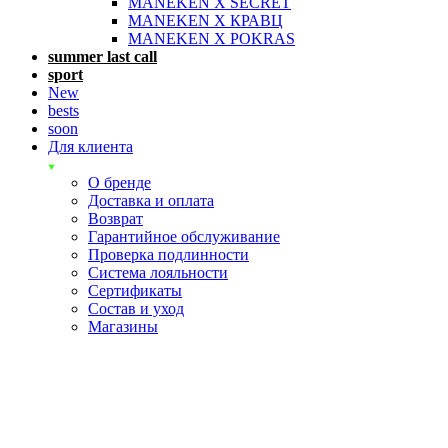
MANEKEN X SECRET
MANEKEN X КРАВЦ
MANEKEN X POKRAS
summer last call
sport
New
bests
soon
Для клиента
О бренде
Доставка и оплата
Возврат
Гарантийное обслуживание
Проверка подлинности
Система лояльности
Сертификаты
Состав и уход
Магазины