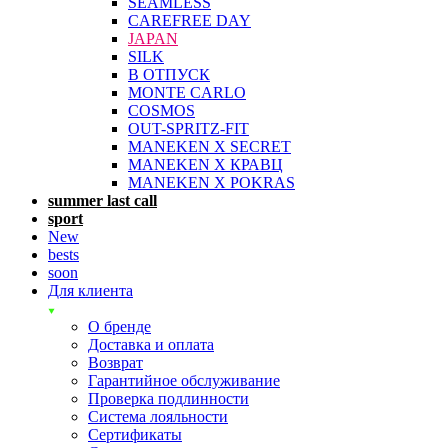
SEAMLESS
CAREFREE DAY
JAPAN
SILK
В ОТПУСК
MONTE CARLO
COSMOS
OUT-SPRITZ-FIT
MANEKEN X SECRET
MANEKEN X КРАВЦ
MANEKEN X POKRAS
summer last call
sport
New
bests
soon
Для клиента
О бренде
Доставка и оплата
Возврат
Гарантийное обслуживание
Проверка подлинности
Система лояльности
Сертификаты