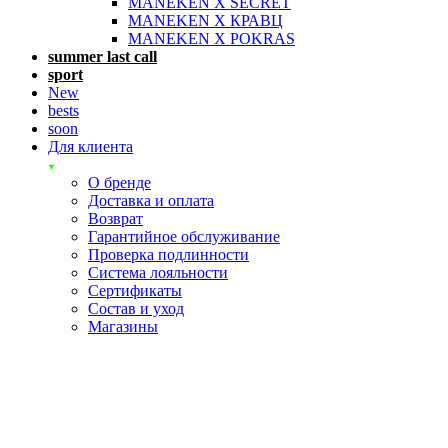
MANEKEN X SECRET
MANEKEN X КРАВЦ
MANEKEN X POKRAS
summer last call
sport
New
bests
soon
Для клиента
О бренде
Доставка и оплата
Возврат
Гарантийное обслуживание
Проверка подлинности
Система лояльности
Сертификаты
Состав и уход
Магазины