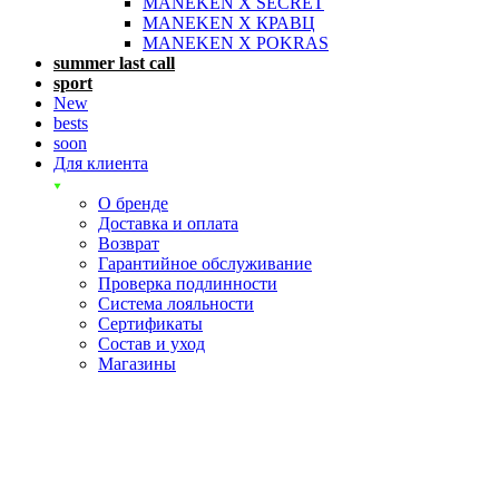
MANEKEN X SECRET
MANEKEN X КРАВЦ
MANEKEN X POKRAS
summer last call
sport
New
bests
soon
Для клиента
О бренде
Доставка и оплата
Возврат
Гарантийное обслуживание
Проверка подлинности
Система лояльности
Сертификаты
Состав и уход
Магазины