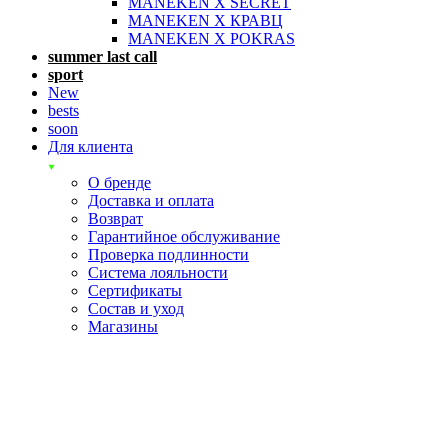
MANEKEN X SECRET
MANEKEN X КРАВЦ
MANEKEN X POKRAS
summer last call
sport
New
bests
soon
Для клиента
О бренде
Доставка и оплата
Возврат
Гарантийное обслуживание
Проверка подлинности
Система лояльности
Сертификаты
Состав и уход
Магазины