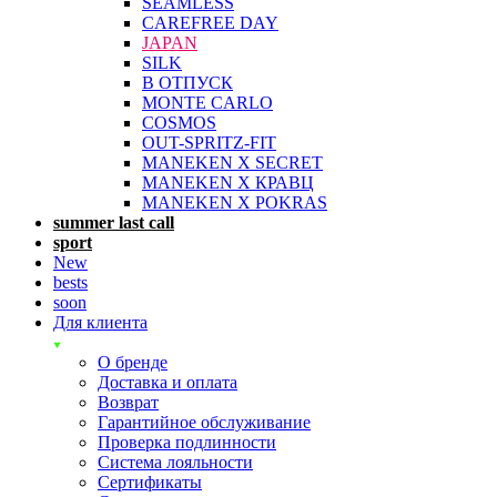
SEAMLESS
CAREFREE DAY
JAPAN
SILK
В ОТПУСК
MONTE CARLO
COSMOS
OUT-SPRITZ-FIT
MANEKEN X SECRET
MANEKEN X КРАВЦ
MANEKEN X POKRAS
summer last call
sport
New
bests
soon
Для клиента
О бренде
Доставка и оплата
Возврат
Гарантийное обслуживание
Проверка подлинности
Система лояльности
Сертификаты