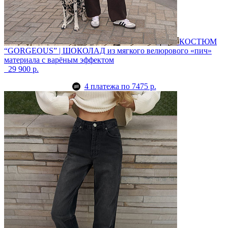
КОСТЮМ
“GORGEOUS” | ШОКОЛАД
из мягкого велюрового «пич»
материала с варёным эффектом
29 900 р.
4 платежа по 7475 р.