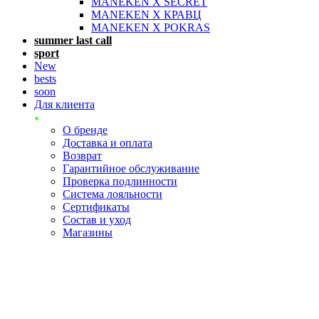
MANEKEN X SECRET
MANEKEN X КРАВЦ
MANEKEN X POKRAS
summer last call
sport
New
bests
soon
Для клиента
О бренде
Доставка и оплата
Возврат
Гарантийное обслуживание
Проверка подлинности
Система лояльности
Сертификаты
Состав и уход
Магазины