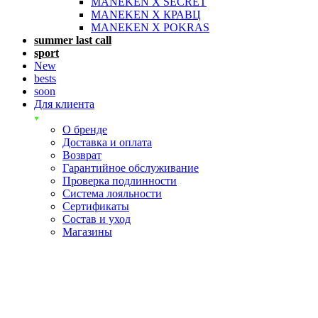
MANEKEN X SECRET
MANEKEN X КРАВЦ
MANEKEN X POKRAS
summer last call
sport
New
bests
soon
Для клиента
О бренде
Доставка и оплата
Возврат
Гарантийное обслуживание
Проверка подлинности
Система лояльности
Сертификаты
Состав и уход
Магазины