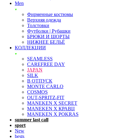
Men
Фирменные костюмы
Верхняя одежда
Толстовки
Футболки | Рубашки
БРЮКИ И ШОРТЫ
НИЖНЕЕ БЕЛЬЁ
КОЛЛЕКЦИИ
SEAMLESS
CAREFREE DAY
JAPAN
SILK
В ОТПУСК
MONTE CARLO
COSMOS
OUT-SPRITZ-FIT
MANEKEN X SECRET
MANEKEN X КРАВЦ
MANEKEN X POKRAS
summer last call
sport
New
bests