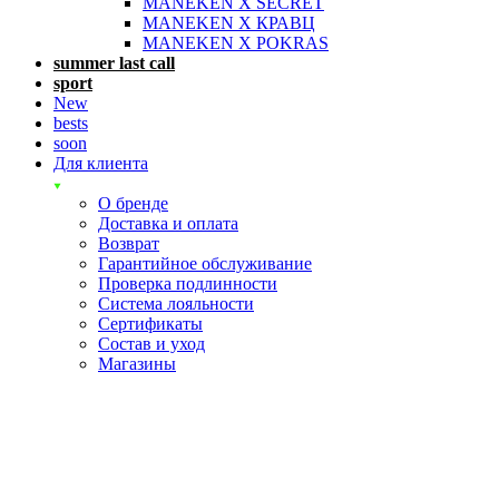
MANEKEN X SECRET
MANEKEN X КРАВЦ
MANEKEN X POKRAS
summer last call
sport
New
bests
soon
Для клиента
О бренде
Доставка и оплата
Возврат
Гарантийное обслуживание
Проверка подлинности
Система лояльности
Сертификаты
Состав и уход
Магазины