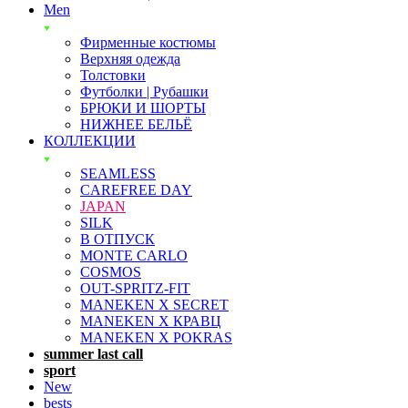
Men
Фирменные костюмы
Верхняя одежда
Толстовки
Футболки | Рубашки
БРЮКИ И ШОРТЫ
НИЖНЕЕ БЕЛЬЁ
КОЛЛЕКЦИИ
SEAMLESS
CAREFREE DAY
JAPAN
SILK
В ОТПУСК
MONTE CARLO
COSMOS
OUT-SPRITZ-FIT
MANEKEN X SECRET
MANEKEN X КРАВЦ
MANEKEN X POKRAS
summer last call
sport
New
bests