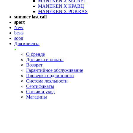
MANEKEN X SECRET
MANEKEN X КРАВЦ
MANEKEN X POKRAS
summer last call
sport
New
bests
soon
Для клиента
О бренде
Доставка и оплата
Возврат
Гарантийное обслуживание
Проверка подлинности
Система лояльности
Сертификаты
Состав и уход
Магазины