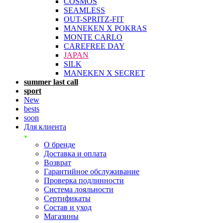
COSMOS
SEAMLESS
OUT-SPRITZ-FIT
MANEKEN X POKRAS
MONTE CARLO
CAREFREE DAY
JAPAN
SILK
MANEKEN X SECRET
summer last call
sport
New
bests
soon
Для клиента
О бренде
Доставка и оплата
Возврат
Гарантийное обслуживание
Проверка подлинности
Система лояльности
Сертификаты
Состав и уход
Магазины