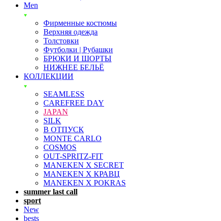
Men
Фирменные костюмы
Верхняя одежда
Толстовки
Футболки | Рубашки
БРЮКИ И ШОРТЫ
НИЖНЕЕ БЕЛЬЁ
КОЛЛЕКЦИИ
SEAMLESS
CAREFREE DAY
JAPAN
SILK
В ОТПУСК
MONTE CARLO
COSMOS
OUT-SPRITZ-FIT
MANEKEN X SECRET
MANEKEN X КРАВЦ
MANEKEN X POKRAS
summer last call
sport
New
bests