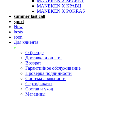
MANEKEN X SECRET
MANEKEN X КРАВЦ
MANEKEN X POKRAS
summer last call
sport
New
bests
soon
Для клиента
О бренде
Доставка и оплата
Возврат
Гарантийное обслуживание
Проверка подлинности
Система лояльности
Сертификаты
Состав и уход
Магазины