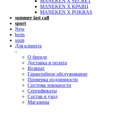
MANEKEN X SECRET
MANEKEN X КРАВЦ
MANEKEN X POKRAS
summer last call
sport
New
bests
soon
Для клиента
О бренде
Доставка и оплата
Возврат
Гарантийное обслуживание
Проверка подлинности
Система лояльности
Сертификаты
Состав и уход
Магазины