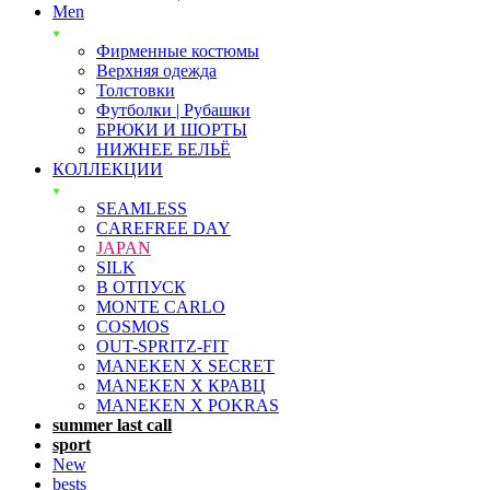
Men
Фирменные костюмы
Верхняя одежда
Толстовки
Футболки | Рубашки
БРЮКИ И ШОРТЫ
НИЖНЕЕ БЕЛЬЁ
КОЛЛЕКЦИИ
SEAMLESS
CAREFREE DAY
JAPAN
SILK
В ОТПУСК
MONTE CARLO
COSMOS
OUT-SPRITZ-FIT
MANEKEN X SECRET
MANEKEN X КРАВЦ
MANEKEN X POKRAS
summer last call
sport
New
bests