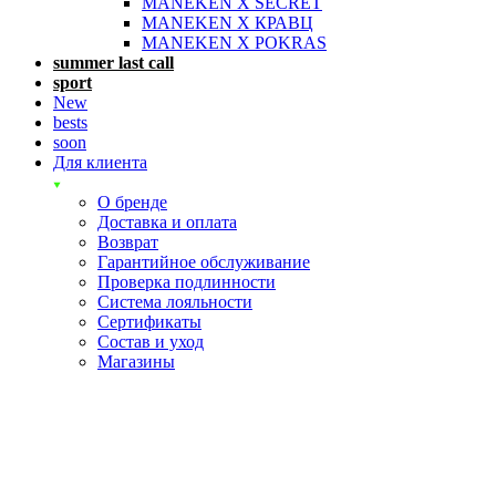
MANEKEN X SECRET
MANEKEN X КРАВЦ
MANEKEN X POKRAS
summer last call
sport
New
bests
soon
Для клиента
О бренде
Доставка и оплата
Возврат
Гарантийное обслуживание
Проверка подлинности
Система лояльности
Сертификаты
Состав и уход
Магазины