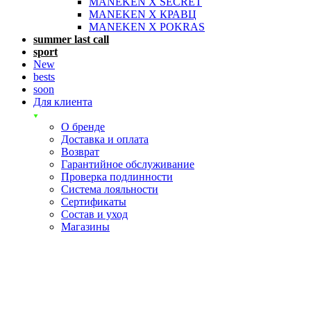
MANEKEN X SECRET
MANEKEN X КРАВЦ
MANEKEN X POKRAS
summer last call
sport
New
bests
soon
Для клиента
О бренде
Доставка и оплата
Возврат
Гарантийное обслуживание
Проверка подлинности
Система лояльности
Сертификаты
Состав и уход
Магазины