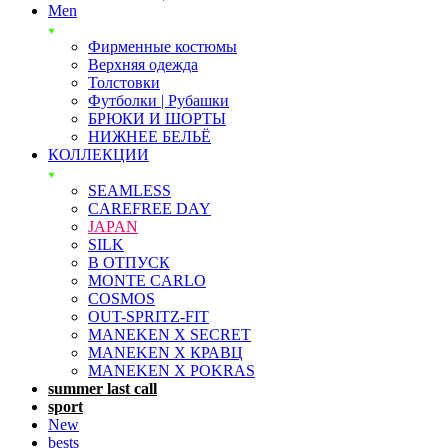
Men
Фирменные костюмы
Верхняя одежда
Толстовки
Футболки | Рубашки
БРЮКИ И ШОРТЫ
НИЖНЕЕ БЕЛЬЁ
КОЛЛЕКЦИИ
SEAMLESS
CAREFREE DAY
JAPAN
SILK
В ОТПУСК
MONTE CARLO
COSMOS
OUT-SPRITZ-FIT
MANEKEN X SECRET
MANEKEN X КРАВЦ
MANEKEN X POKRAS
summer last call
sport
New
bests