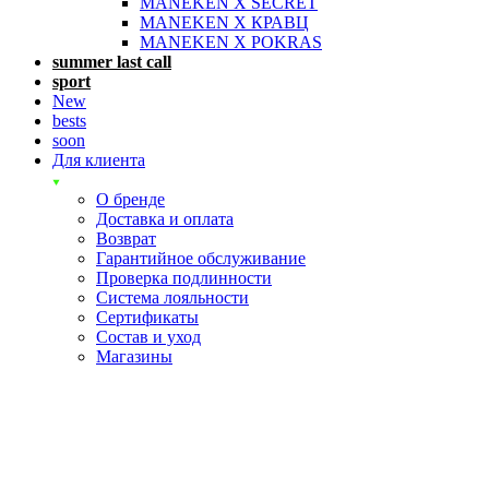
MANEKEN X SECRET
MANEKEN X КРАВЦ
MANEKEN X POKRAS
summer last call
sport
New
bests
soon
Для клиента
О бренде
Доставка и оплата
Возврат
Гарантийное обслуживание
Проверка подлинности
Система лояльности
Сертификаты
Состав и уход
Магазины