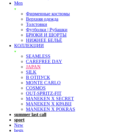
Men
Фирменные костюмы
Верхняя одежда
Толстовки
Футболки | Рубашки
БРЮКИ И ШОРТЫ
НИЖНЕЕ БЕЛЬЁ
КОЛЛЕКЦИИ
SEAMLESS
CAREFREE DAY
JAPAN
SILK
В ОТПУСК
MONTE CARLO
COSMOS
OUT-SPRITZ-FIT
MANEKEN X SECRET
MANEKEN X КРАВЦ
MANEKEN X POKRAS
summer last call
sport
New
bests