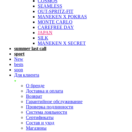
COSMOS
SEAMLESS
OUT-SPRITZ-FIT
MANEKEN X POKRAS
MONTE CARLO
CAREFREE DAY
JAPAN
SILK
MANEKEN X SECRET
summer last call
sport
New
bests
soon
Для клиента
О бренде
Доставка и оплата
Возврат
Гарантийное обслуживание
Проверка подлинности
Система лояльности
Сертификаты
Состав и уход
Магазины