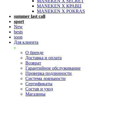
MANEKEN X SECRET
MANEKEN X КРАВЦ
MANEKEN X POKRAS
summer last call
sport
New
bests
soon
Для клиента
О бренде
Доставка и оплата
Возврат
Гарантийное обслуживание
Проверка подлинности
Система лояльности
Сертификаты
Состав и уход
Магазины