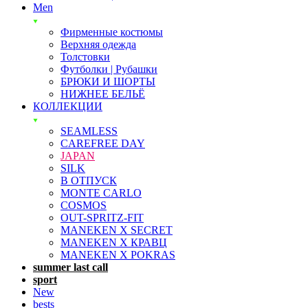
Men
Фирменные костюмы
Верхняя одежда
Толстовки
Футболки | Рубашки
БРЮКИ И ШОРТЫ
НИЖНЕЕ БЕЛЬЁ
КОЛЛЕКЦИИ
SEAMLESS
CAREFREE DAY
JAPAN
SILK
В ОТПУСК
MONTE CARLO
COSMOS
OUT-SPRITZ-FIT
MANEKEN X SECRET
MANEKEN X КРАВЦ
MANEKEN X POKRAS
summer last call
sport
New
bests