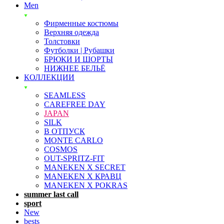
Men
Фирменные костюмы
Верхняя одежда
Толстовки
Футболки | Рубашки
БРЮКИ И ШОРТЫ
НИЖНЕЕ БЕЛЬЁ
КОЛЛЕКЦИИ
SEAMLESS
CAREFREE DAY
JAPAN
SILK
В ОТПУСК
MONTE CARLO
COSMOS
OUT-SPRITZ-FIT
MANEKEN X SECRET
MANEKEN X КРАВЦ
MANEKEN X POKRAS
summer last call
sport
New
bests