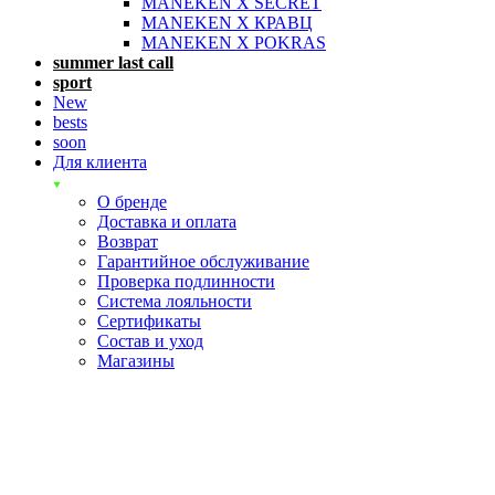
MANEKEN X SECRET
MANEKEN X КРАВЦ
MANEKEN X POKRAS
summer last call
sport
New
bests
soon
Для клиента
О бренде
Доставка и оплата
Возврат
Гарантийное обслуживание
Проверка подлинности
Система лояльности
Сертификаты
Состав и уход
Магазины