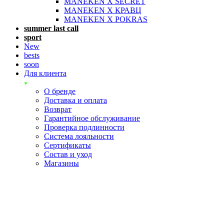
MANEKEN X SECRET
MANEKEN X КРАВЦ
MANEKEN X POKRAS
summer last call
sport
New
bests
soon
Для клиента
О бренде
Доставка и оплата
Возврат
Гарантийное обслуживание
Проверка подлинности
Система лояльности
Сертификаты
Состав и уход
Магазины