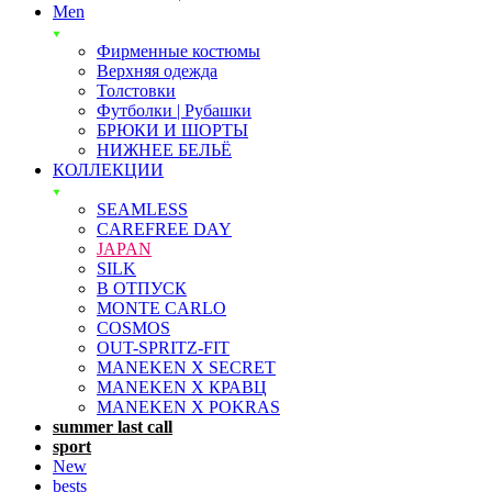
Men
Фирменные костюмы
Верхняя одежда
Толстовки
Футболки | Рубашки
БРЮКИ И ШОРТЫ
НИЖНЕЕ БЕЛЬЁ
КОЛЛЕКЦИИ
SEAMLESS
CAREFREE DAY
JAPAN
SILK
В ОТПУСК
MONTE CARLO
COSMOS
OUT-SPRITZ-FIT
MANEKEN X SECRET
MANEKEN X КРАВЦ
MANEKEN X POKRAS
summer last call
sport
New
bests