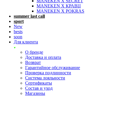
MANEKEN X SECRET
MANEKEN X КРАВЦ
MANEKEN X POKRAS
summer last call
sport
New
bests
soon
Для клиента
О бренде
Доставка и оплата
Возврат
Гарантийное обслуживание
Проверка подлинности
Система лояльности
Сертификаты
Состав и уход
Магазины