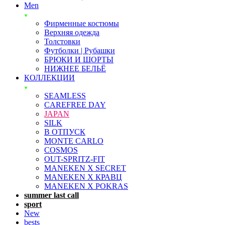
Men
Фирменные костюмы
Верхняя одежда
Толстовки
Футболки | Рубашки
БРЮКИ И ШОРТЫ
НИЖНЕЕ БЕЛЬЁ
КОЛЛЕКЦИИ
SEAMLESS
CAREFREE DAY
JAPAN
SILK
В ОТПУСК
MONTE CARLO
COSMOS
OUT-SPRITZ-FIT
MANEKEN X SECRET
MANEKEN X КРАВЦ
MANEKEN X POKRAS
summer last call
sport
New
bests