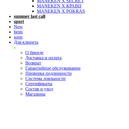
MANEKEN X SECRET
MANEKEN X КРАВЦ
MANEKEN X POKRAS
summer last call
sport
New
bests
soon
Для клиента
О бренде
Доставка и оплата
Возврат
Гарантийное обслуживание
Проверка подлинности
Система лояльности
Сертификаты
Состав и уход
Магазины