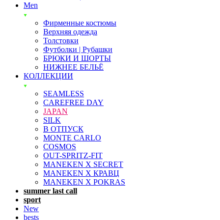
Men
Фирменные костюмы
Верхняя одежда
Толстовки
Футболки | Рубашки
БРЮКИ И ШОРТЫ
НИЖНЕЕ БЕЛЬЁ
КОЛЛЕКЦИИ
SEAMLESS
CAREFREE DAY
JAPAN
SILK
В ОТПУСК
MONTE CARLO
COSMOS
OUT-SPRITZ-FIT
MANEKEN X SECRET
MANEKEN X КРАВЦ
MANEKEN X POKRAS
summer last call
sport
New
bests