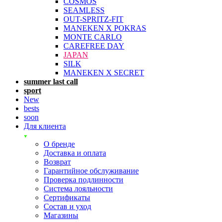
COSMOS
SEAMLESS
OUT-SPRITZ-FIT
MANEKEN X POKRAS
MONTE CARLO
CAREFREE DAY
JAPAN
SILK
MANEKEN X SECRET
summer last call
sport
New
bests
soon
Для клиента
О бренде
Доставка и оплата
Возврат
Гарантийное обслуживание
Проверка подлинности
Система лояльности
Сертификаты
Состав и уход
Магазины