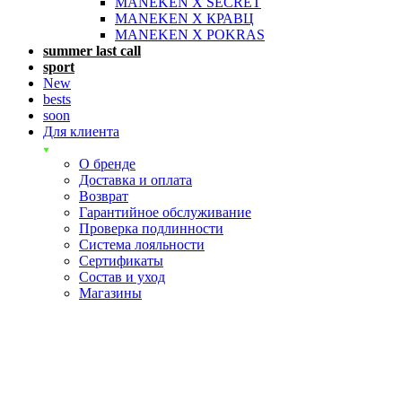
MANEKEN X SECRET
MANEKEN X КРАВЦ
MANEKEN X POKRAS
summer last call
sport
New
bests
soon
Для клиента
О бренде
Доставка и оплата
Возврат
Гарантийное обслуживание
Проверка подлинности
Система лояльности
Сертификаты
Состав и уход
Магазины