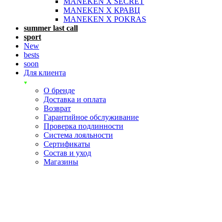
MANEKEN X SECRET
MANEKEN X КРАВЦ
MANEKEN X POKRAS
summer last call
sport
New
bests
soon
Для клиента
О бренде
Доставка и оплата
Возврат
Гарантийное обслуживание
Проверка подлинности
Система лояльности
Сертификаты
Состав и уход
Магазины