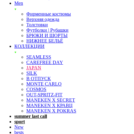
Men
Фирменные костюмы
Верхняя одежда
Толстовки
Футболки | Рубашки
БРЮКИ И ШОРТЫ
НИЖНЕЕ БЕЛЬЁ
КОЛЛЕКЦИИ
SEAMLESS
CAREFREE DAY
JAPAN
SILK
В ОТПУСК
MONTE CARLO
COSMOS
OUT-SPRITZ-FIT
MANEKEN X SECRET
MANEKEN X КРАВЦ
MANEKEN X POKRAS
summer last call
sport
New
bests