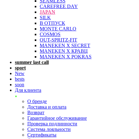
SEAMLESS
CAREFREE DAY
JAPAN
SILK
В ОТПУСК
MONTE CARLO
COSMOS
OUT-SPRITZ-FIT
MANEKEN X SECRET
MANEKEN X КРАВЦ
MANEKEN X POKRAS
summer last call
sport
New
bests
soon
Для клиента
О бренде
Доставка и оплата
Возврат
Гарантийное обслуживание
Проверка подлинности
Система лояльности
Сертификаты