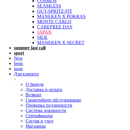
COSMOS
SEAMLESS
OUT-SPRITZ-FIT
MANEKEN X POKRAS
MONTE CARLO
CAREFREE DAY
JAPAN
SILK
MANEKEN X SECRET
summer last call
sport
New
bests
soon
Для клиента
О бренде
Доставка и оплата
Возврат
Гарантийное обслуживание
Проверка подлинности
Система лояльности
Сертификаты
Состав и уход
Магазины