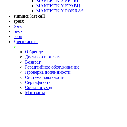
MANEKEN X SECRET
MANEKEN X КРАВЦ
MANEKEN X POKRAS
summer last call
sport
New
bests
soon
Для клиента
О бренде
Доставка и оплата
Возврат
Гарантийное обслуживание
Проверка подлинности
Система лояльности
Сертификаты
Состав и уход
Магазины