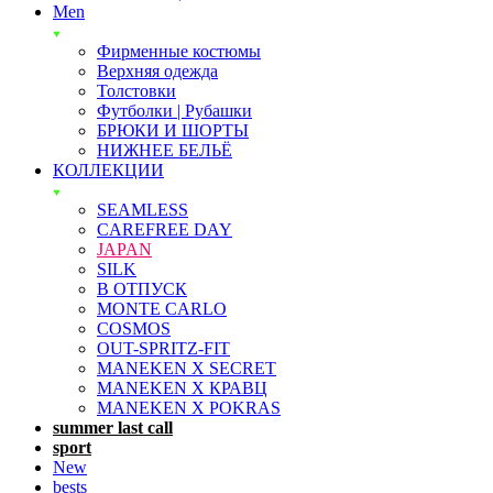
Men
Фирменные костюмы
Верхняя одежда
Толстовки
Футболки | Рубашки
БРЮКИ И ШОРТЫ
НИЖНЕЕ БЕЛЬЁ
КОЛЛЕКЦИИ
SEAMLESS
CAREFREE DAY
JAPAN
SILK
В ОТПУСК
MONTE CARLO
COSMOS
OUT-SPRITZ-FIT
MANEKEN X SECRET
MANEKEN X КРАВЦ
MANEKEN X POKRAS
summer last call
sport
New
bests