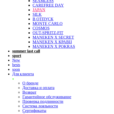
SEAMLESS
CAREFREE DAY
JAPAN
SILK
В ОТПУСК
MONTE CARLO
COSMOS
OUT-SPRITZ-FIT
MANEKEN X SECRET
MANEKEN X КРАВЦ
MANEKEN X POKRAS
summer last call
sport
New
bests
soon
Для клиента
О бренде
Доставка и оплата
Возврат
Гарантийное обслуживание
Проверка подлинности
Система лояльности
Сертификаты