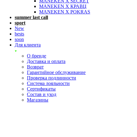
MANEKEN X SECRET
MANEKEN X КРАВЦ
MANEKEN X POKRAS
summer last call
sport
New
bests
soon
Для клиента
О бренде
Доставка и оплата
Возврат
Гарантийное обслуживание
Проверка подлинности
Система лояльности
Сертификаты
Состав и уход
Магазины