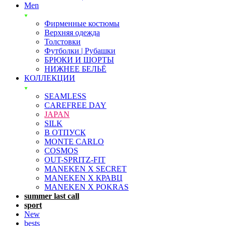
Men
Фирменные костюмы
Верхняя одежда
Толстовки
Футболки | Рубашки
БРЮКИ И ШОРТЫ
НИЖНЕЕ БЕЛЬЁ
КОЛЛЕКЦИИ
SEAMLESS
CAREFREE DAY
JAPAN
SILK
В ОТПУСК
MONTE CARLO
COSMOS
OUT-SPRITZ-FIT
MANEKEN X SECRET
MANEKEN X КРАВЦ
MANEKEN X POKRAS
summer last call
sport
New
bests