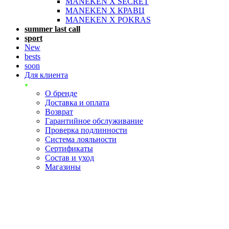
MANEKEN X SECRET
MANEKEN X КРАВЦ
MANEKEN X POKRAS
summer last call
sport
New
bests
soon
Для клиента
О бренде
Доставка и оплата
Возврат
Гарантийное обслуживание
Проверка подлинности
Система лояльности
Сертификаты
Состав и уход
Магазины