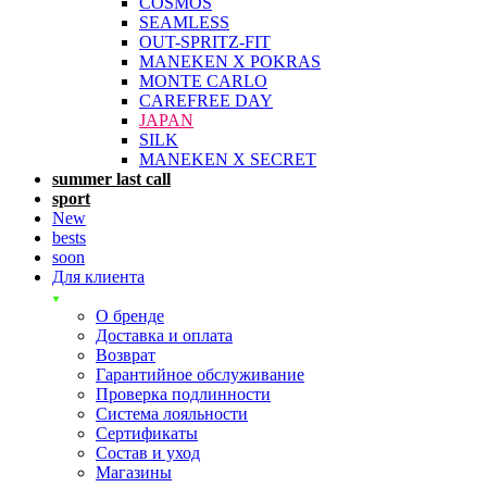
COSMOS
SEAMLESS
OUT-SPRITZ-FIT
MANEKEN X POKRAS
MONTE CARLO
CAREFREE DAY
JAPAN
SILK
MANEKEN X SECRET
summer last call
sport
New
bests
soon
Для клиента
О бренде
Доставка и оплата
Возврат
Гарантийное обслуживание
Проверка подлинности
Система лояльности
Сертификаты
Состав и уход
Магазины