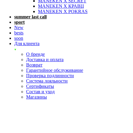
MANEKEN X SECRET
MANEKEN X КРАВЦ
MANEKEN X POKRAS
summer last call
sport
New
bests
soon
Для клиента
О бренде
Доставка и оплата
Возврат
Гарантийное обслуживание
Проверка подлинности
Система лояльности
Сертификаты
Состав и уход
Магазины