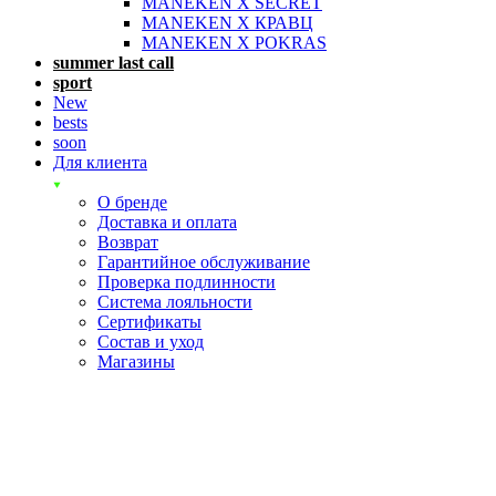
MANEKEN X SECRET
MANEKEN X КРАВЦ
MANEKEN X POKRAS
summer last call
sport
New
bests
soon
Для клиента
О бренде
Доставка и оплата
Возврат
Гарантийное обслуживание
Проверка подлинности
Система лояльности
Сертификаты
Состав и уход
Магазины