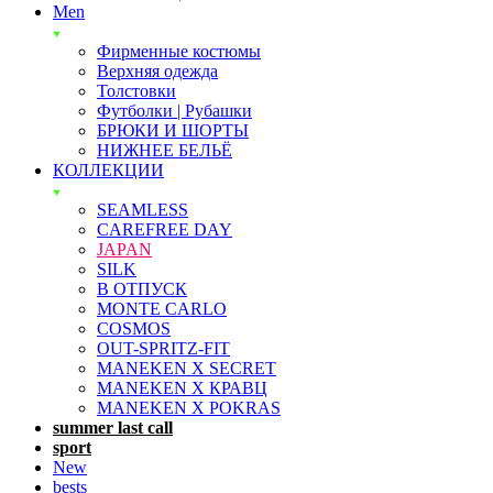
Men
Фирменные костюмы
Верхняя одежда
Толстовки
Футболки | Рубашки
БРЮКИ И ШОРТЫ
НИЖНЕЕ БЕЛЬЁ
КОЛЛЕКЦИИ
SEAMLESS
CAREFREE DAY
JAPAN
SILK
В ОТПУСК
MONTE CARLO
COSMOS
OUT-SPRITZ-FIT
MANEKEN X SECRET
MANEKEN X КРАВЦ
MANEKEN X POKRAS
summer last call
sport
New
bests