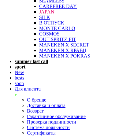
SEAMLESS
CAREFREE DAY
JAPAN
SILK
В ОТПУСК
MONTE CARLO
COSMOS
OUT-SPRITZ-FIT
MANEKEN X SECRET
MANEKEN X КРАВЦ
MANEKEN X POKRAS
summer last call
sport
New
bests
soon
Для клиента
О бренде
Доставка и оплата
Возврат
Гарантийное обслуживание
Проверка подлинности
Система лояльности
Сертификаты