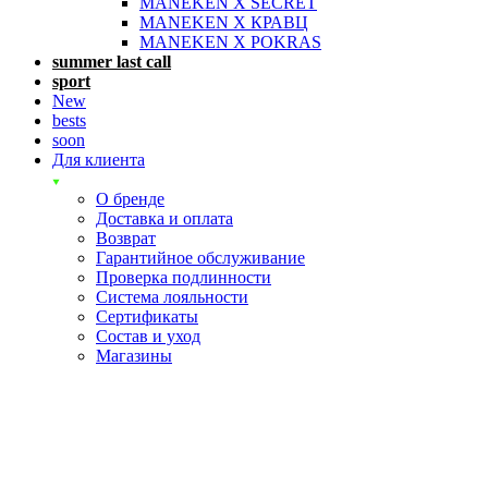
MANEKEN X SECRET
MANEKEN X КРАВЦ
MANEKEN X POKRAS
summer last call
sport
New
bests
soon
Для клиента
О бренде
Доставка и оплата
Возврат
Гарантийное обслуживание
Проверка подлинности
Система лояльности
Сертификаты
Состав и уход
Магазины