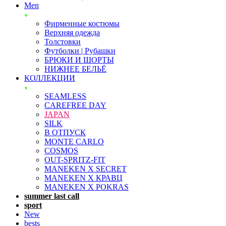
Men
Фирменные костюмы
Верхняя одежда
Толстовки
Футболки | Рубашки
БРЮКИ И ШОРТЫ
НИЖНЕЕ БЕЛЬЁ
КОЛЛЕКЦИИ
SEAMLESS
CAREFREE DAY
JAPAN
SILK
В ОТПУСК
MONTE CARLO
COSMOS
OUT-SPRITZ-FIT
MANEKEN X SECRET
MANEKEN X КРАВЦ
MANEKEN X POKRAS
summer last call
sport
New
bests