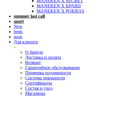
MANEKEN X SECRET
MANEKEN X КРАВЦ
MANEKEN X POKRAS
summer last call
sport
New
bests
soon
Для клиента
О бренде
Доставка и оплата
Возврат
Гарантийное обслуживание
Проверка подлинности
Система лояльности
Сертификаты
Состав и уход
Магазины