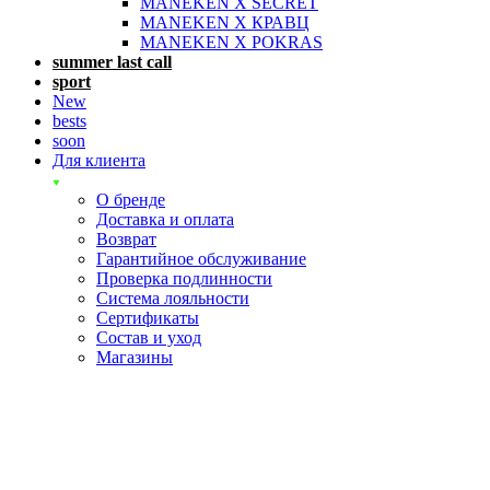
MANEKEN X SECRET
MANEKEN X КРАВЦ
MANEKEN X POKRAS
summer last call
sport
New
bests
soon
Для клиента
О бренде
Доставка и оплата
Возврат
Гарантийное обслуживание
Проверка подлинности
Система лояльности
Сертификаты
Состав и уход
Магазины