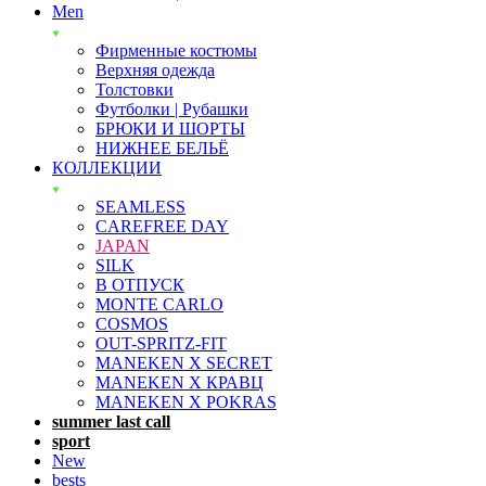
Men
Фирменные костюмы
Верхняя одежда
Толстовки
Футболки | Рубашки
БРЮКИ И ШОРТЫ
НИЖНЕЕ БЕЛЬЁ
КОЛЛЕКЦИИ
SEAMLESS
CAREFREE DAY
JAPAN
SILK
В ОТПУСК
MONTE CARLO
COSMOS
OUT-SPRITZ-FIT
MANEKEN X SECRET
MANEKEN X КРАВЦ
MANEKEN X POKRAS
summer last call
sport
New
bests