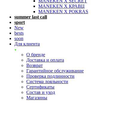
MANEKEN X SECRET
MANEKEN X КРАВЦ
MANEKEN X POKRAS
summer last call
sport
New
bests
soon
Для клиента
О бренде
Доставка и оплата
Возврат
Гарантийное обслуживание
Проверка подлинности
Система лояльности
Сертификаты
Состав и уход
Магазины