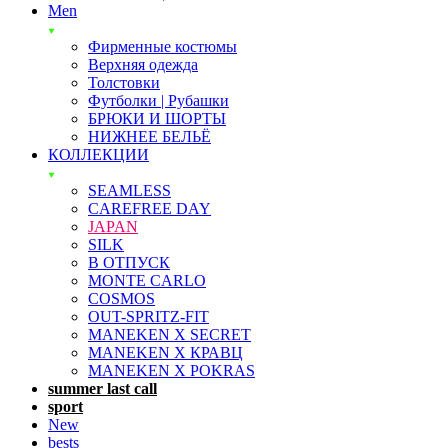
Men
Фирменные костюмы
Верхняя одежда
Толстовки
Футболки | Рубашки
БРЮКИ И ШОРТЫ
НИЖНЕЕ БЕЛЬЁ
КОЛЛЕКЦИИ
SEAMLESS
CAREFREE DAY
JAPAN
SILK
В ОТПУСК
MONTE CARLO
COSMOS
OUT-SPRITZ-FIT
MANEKEN X SECRET
MANEKEN X КРАВЦ
MANEKEN X POKRAS
summer last call
sport
New
bests