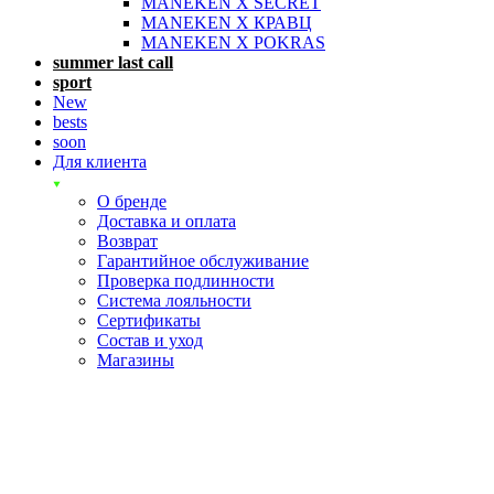
MANEKEN X SECRET
MANEKEN X КРАВЦ
MANEKEN X POKRAS
summer last call
sport
New
bests
soon
Для клиента
О бренде
Доставка и оплата
Возврат
Гарантийное обслуживание
Проверка подлинности
Система лояльности
Сертификаты
Состав и уход
Магазины