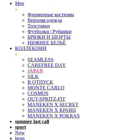
Men
Фирменные костюмы
Верхняя одежда
Толстовки
Футболки | Рубашки
БРЮКИ И ШОРТЫ
НИЖНЕЕ БЕЛЬЁ
КОЛЛЕКЦИИ
SEAMLESS
CAREFREE DAY
JAPAN
SILK
В ОТПУСК
MONTE CARLO
COSMOS
OUT-SPRITZ-FIT
MANEKEN X SECRET
MANEKEN X КРАВЦ
MANEKEN X POKRAS
summer last call
sport
New
bests